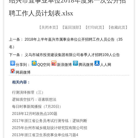
绍兴市直事业单位2018年度第一次公开招
聘工作人员计划表.xlsx
【
关闭本页
】 【
返回顶部
】 【
打印此页
】 【
收藏此页
】
上一条：
2018年上半年嘉兴市属事业单位公开招聘工作人员公告（35
名）
下一条：
义乌市城市投资建设集团有限公司春季人才招聘109人公告
分享到：
QQ空间
新浪微博
腾讯微博
人人网
网易微博
相关内容：
行测演绎推理（三）
逻辑填空技巧：语素联想法
每日时事新闻播报（7月20日）
2018年12月时政热点100题
2017年浙江省公务员考试行测专练：逻辑判断
2025年台州市城乡规划设计研究院有限公司招
2013年浙江省卫生系统事业单位练习题4