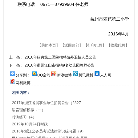
联系电话： 0571—87939504 任老师
杭州市翠苑第二小学
2016年4月
【
关闭本页
】 【
返回顶部
】 【
打印此页
】 【
收藏此页
】
上一条：
2016年绍兴第二医院招聘编外卫技人员公告
下一条：
2016年衢州江山市招聘9名幼儿园教师公告
分享到：
QQ空间
新浪微博
腾讯微博
人人网
网易微博
相关内容：
2017年浙江省属事业单位招聘公告（2827
语言理解模拟（一）
行测练习（4）
2019年10月24日时政
2016年浙江公务员考试法律常识练习题（9）